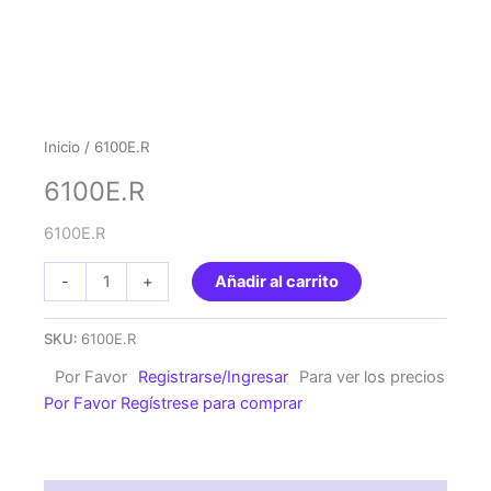
Inicio
/ 6100E.R
6100E.R
6100E.R
6100E.R
-
+
Añadir al carrito
cantidad
SKU:
6100E.R
Por Favor
Registrarse/Ingresar
Para ver los precios
Por Favor Regístrese para comprar