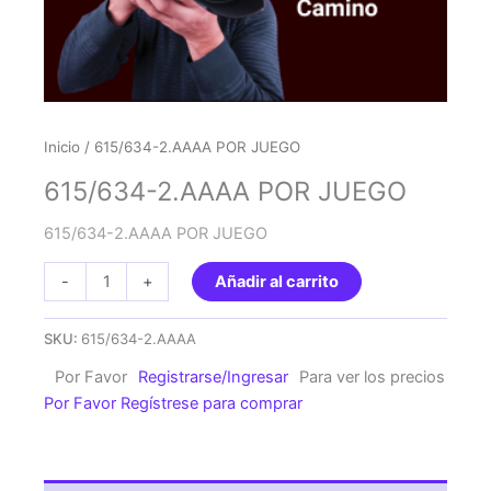
Inicio
/ 615/634-2.AAAA POR JUEGO
615/634-2.AAAA POR JUEGO
615/634-2.AAAA POR JUEGO
615/634-
-
+
Añadir al carrito
2.AAAA
POR
SKU:
615/634-2.AAAA
JUEGO
Por Favor
Registrarse/Ingresar
Para ver los precios
cantidad
Por Favor Regístrese para comprar