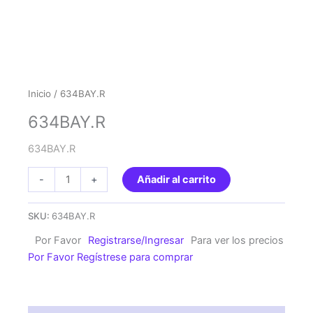
Inicio
/ 634BAY.R
634BAY.R
634BAY.R
634BAY.R
-
+
Añadir al carrito
cantidad
SKU:
634BAY.R
Por Favor
Registrarse/Ingresar
Para ver los precios
Por Favor Regístrese para comprar