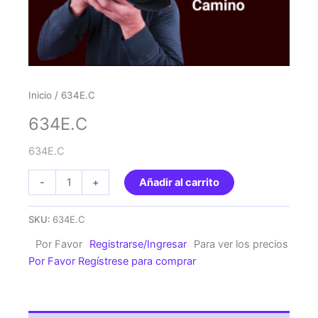
Inicio
/ 634E.C
634E.C
634E.C
634E.C
-
+
Añadir al carrito
cantidad
SKU:
634E.C
Por Favor
Registrarse/Ingresar
Para ver los precios
Por Favor Regístrese para comprar