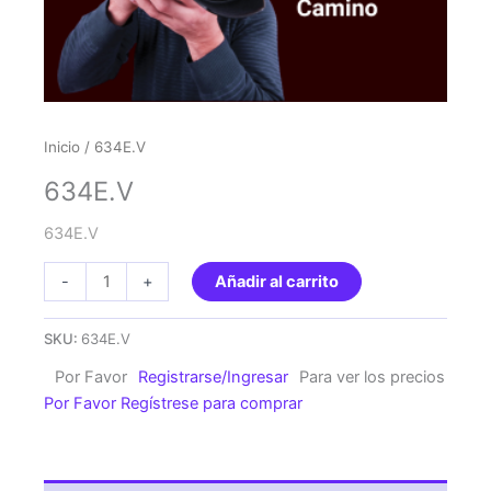
Inicio
/ 634E.V
634E.V
634E.V
634E.V
-
+
Añadir al carrito
cantidad
SKU:
634E.V
Por Favor
Registrarse/Ingresar
Para ver los precios
Por Favor Regístrese para comprar