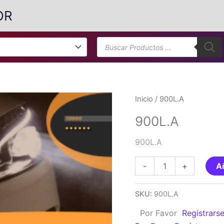
OR
Búsqueda
de
productos
Inicio
/ 900L.A
900L.A
900L.A
900L.A
-
+
Añ
cantidad
SKU:
900L.A
Por Favor
Registrars