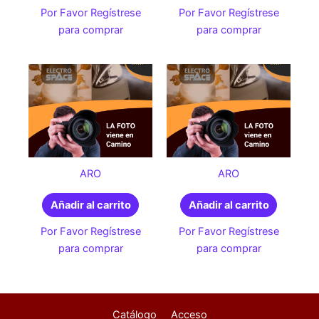
Por Favor Regístrese
Por Favor Regístrese
para comprar
para comprar
ARO
ARO
Añadir al carrito
Añadir al carrito
Por Favor Regístrese
Por Favor Regístrese
para comprar
para comprar
Catálogo
Acceso