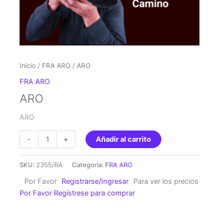
Inicio
/
FRA ARO
/ ARO
FRA ARO
ARO
ARO
ARO
-
+
Añadir al carrito
cantidad
SKU:
2355/RA
Categoría:
FRA ARO
Por Favor
Registrarse/Ingresar
Para ver los precios
Por Favor Regístrese para comprar