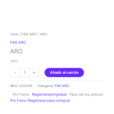
Inicio
/
FRA ARO
/ ARO
FRA ARO
ARO
ARO
ARO
-
+
Añadir al carrito
cantidad
SKU:
2334/RA
Categoría:
FRA ARO
Por Favor
Registrarse/Ingresar
Para ver los precios
Por Favor Regístrese para comprar