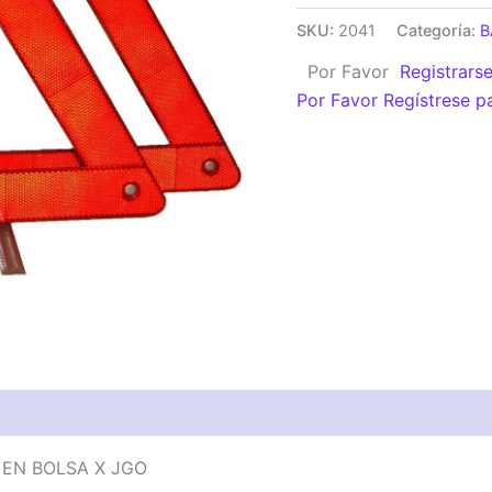
REFLECTIVA
SKU:
2041
Categoría:
B
ECONOMICA
Por Favor
Registrars
EN
Por Favor Regístrese p
BOLSA
X
JGO
cantidad
 EN BOLSA X JGO