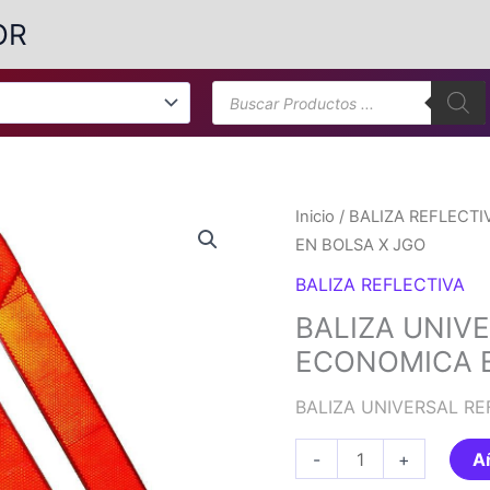
OR
Búsqueda
de
productos
Inicio
/
BALIZA REFLECTI
EN BOLSA X JGO
BALIZA REFLECTIVA
BALIZA UNIV
ECONOMICA E
BALIZA UNIVERSAL R
BALIZA
-
+
Añ
UNIVERSAL