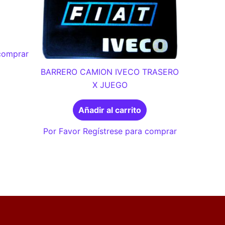
 comprar
BARRERO CAMION IVECO TRASERO
X JUEGO
Añadir al carrito
Por Favor Regístrese para comprar