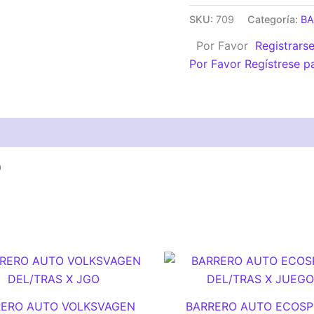
RENAULT
SKU:
709
Categoría:
BA
DEL/TRAS
Por Favor
Registrars
X
Por Favor Regístrese p
JUEGO
cantidad
O
RERO AUTO VOLKSVAGEN
BARRERO AUTO ECOSP