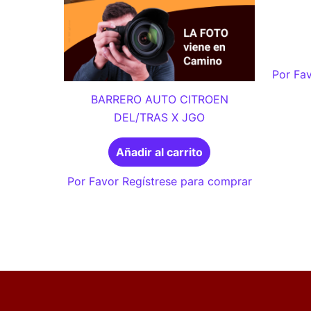
Por Fav
BARRERO AUTO CITROEN
DEL/TRAS X JGO
Añadir al carrito
Por Favor Regístrese para comprar