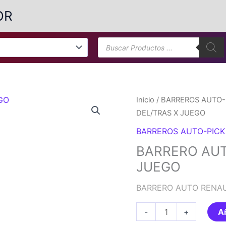
OR
Búsqueda
de
productos
Inicio
/
BARREROS AUTO-
DEL/TRAS X JUEGO
BARREROS AUTO-PICK
BARRERO AUT
JUEGO
BARRERO AUTO RENAU
BARRERO
-
+
Añ
AUTO