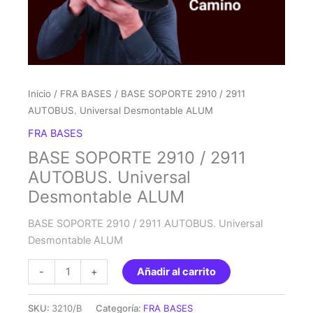
Inicio
/
FRA BASES
/ BASE SOPORTE 2910 / 2911
AUTOBUS. Universal Desmontable ALUM
FRA BASES
BASE SOPORTE 2910 / 2911
AUTOBUS. Universal
Desmontable ALUM
BASE SOPORTE 2910 / 2911 AUTOBUS. Universal
Desmontable ALUM
BASE
-
+
Añadir al carrito
SOPORTE
2910
SKU:
3210/B
Categoría:
FRA BASES