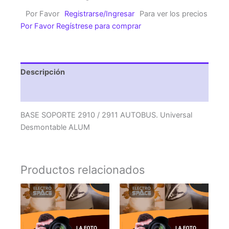
/
Por Favor
Registrarse/Ingresar
Para ver los precios
2911
Por Favor Regístrese para comprar
AUTOBUS.
Universal
Desmontable
ALUM
Descripción
cantidad
Valoraciones (0)
BASE SOPORTE 2910 / 2911 AUTOBUS. Universal
Desmontable ALUM
Productos relacionados