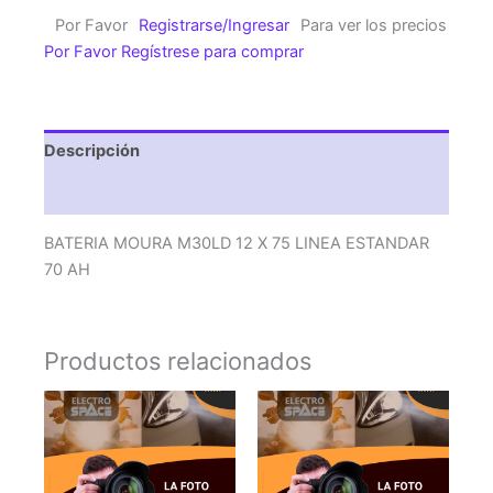
X
Por Favor
Registrarse/Ingresar
Para ver los precios
75
Por Favor Regístrese para comprar
LINEA
ESTANDAR
70
AH
Descripción
cantidad
Valoraciones (0)
BATERIA MOURA M30LD 12 X 75 LINEA ESTANDAR
70 AH
Productos relacionados