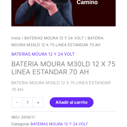
Inicio
/
BATERIAS MOURA 12 Y 24 VOLT
/ BATERIA
MOURA M30LD 12 X 75 LINEA ESTANDAR 70 AH
BATERIAS MOURA 12 Y 24 VOLT
BATERIA MOURA M30LD 12 X 75
LINEA ESTANDAR 70 AH
BATERIA MOURA M30LD 12 X 75 LINEA ESTANDAR
70 AH
BATERIA
-
+
Añadir al carrito
MOURA
M30LD
SKU:
2606/11
12
Categoría:
BATERIAS MOURA 12 Y 24 VOLT