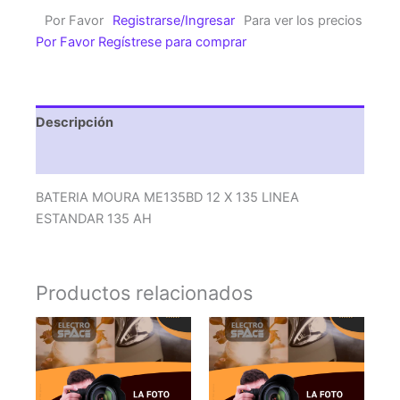
X
Por Favor
Registrarse/Ingresar
Para ver los precios
135
Por Favor Regístrese para comprar
LINEA
ESTANDAR
135
AH
Descripción
cantidad
Valoraciones (0)
BATERIA MOURA ME135BD 12 X 135 LINEA
ESTANDAR 135 AH
Productos relacionados