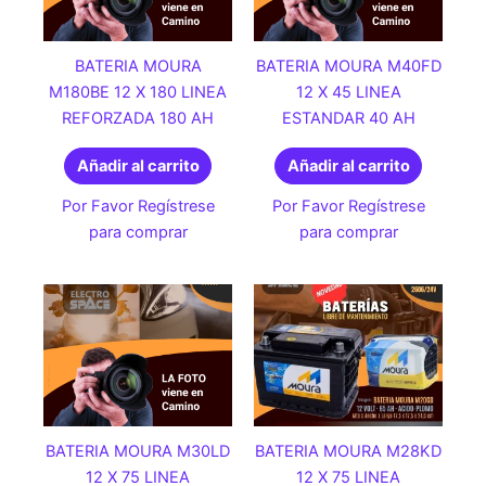
BATERIA MOURA
BATERIA MOURA M40FD
M180BE 12 X 180 LINEA
12 X 45 LINEA
REFORZADA 180 AH
ESTANDAR 40 AH
Añadir al carrito
Añadir al carrito
Por Favor Regístrese
Por Favor Regístrese
para comprar
para comprar
BATERIA MOURA M30LD
BATERIA MOURA M28KD
12 X 75 LINEA
12 X 75 LINEA