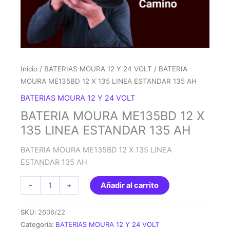
Inicio
/
BATERIAS MOURA 12 Y 24 VOLT
/ BATERIA
MOURA ME135BD 12 X 135 LINEA ESTANDAR 135 AH
BATERIAS MOURA 12 Y 24 VOLT
BATERIA MOURA ME135BD 12 X
135 LINEA ESTANDAR 135 AH
BATERIA MOURA ME135BD 12 X 135 LINEA
ESTANDAR 135 AH
BATERIA
-
+
Añadir al carrito
MOURA
ME135BD
SKU:
2606/22
12
Categoría:
BATERIAS MOURA 12 Y 24 VOLT