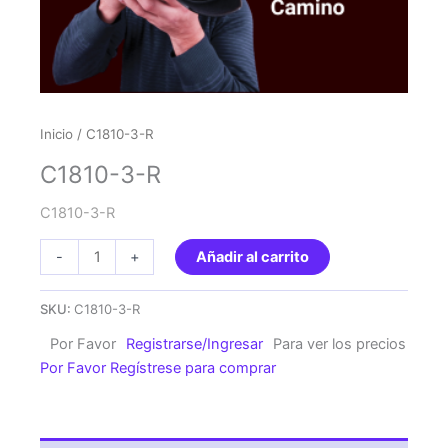
Inicio
/ C1810-3-R
C1810-3-R
C1810-3-R
C1810-
-
+
Añadir al carrito
3-
R
SKU:
C1810-3-R
cantidad
Por Favor
Registrarse/Ingresar
Para ver los precios
Por Favor Regístrese para comprar