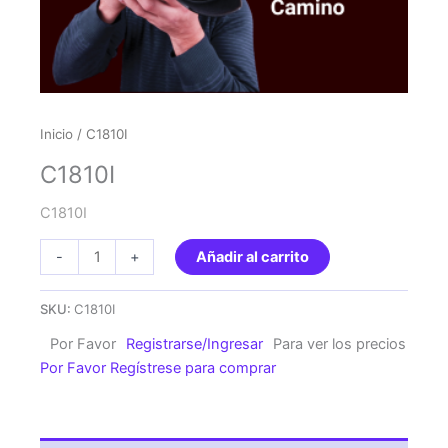
Inicio
/ C1810I
C1810I
C1810I
C1810I
-
+
Añadir al carrito
cantidad
SKU:
C1810I
Por Favor
Registrarse/Ingresar
Para ver los precios
Por Favor Regístrese para comprar