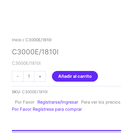
Inicio
/ C3000E/1810I
C3000E/1810I
C3000E/1810I
C3000E/1810I
-
+
Añadir al carrito
cantidad
SKU:
C3000E/1810I
Por Favor
Registrarse/Ingresar
Para ver los precios
Por Favor Regístrese para comprar