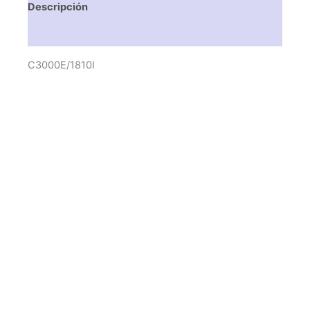
Descripción
Valoraciones (0)
C3000E/1810I