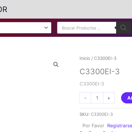
OR
Búsqueda
de
productos
Inicio
/ C3300EI-3
C3300EI-3
C3300EI-3
C3300EI-
-
+
Añ
3
cantidad
SKU:
C3300EI-3
Por Favor
Registrars