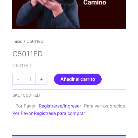
Inicio
/ C5011ED
C5011ED
C5011ED
C5011ED
-
+
Añadir al carrito
cantidad
SKU:
C5011ED
Por Favor
Registrarse/Ingresar
Para ver los precios
Por Favor Regístrese para comprar