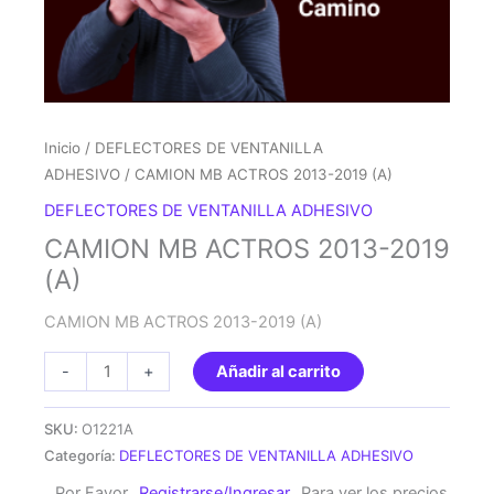
Inicio
/
DEFLECTORES DE VENTANILLA
ADHESIVO
/ CAMION MB ACTROS 2013-2019 (A)
DEFLECTORES DE VENTANILLA ADHESIVO
CAMION MB ACTROS 2013-2019
(A)
CAMION MB ACTROS 2013-2019 (A)
CAMION
-
+
Añadir al carrito
MB
ACTROS
SKU:
O1221A
2013-
Categoría:
DEFLECTORES DE VENTANILLA ADHESIVO
2019
Por Favor
Registrarse/Ingresar
Para ver los precios