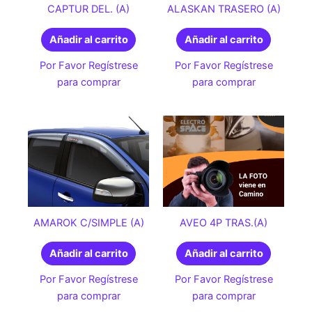
CAPTUR DEL. (A)
ALASKAN TRASERO (A)
Añadir al carrito
Añadir al carrito
Por Favor Regístrese
Por Favor Regístrese
para comprar
para comprar
AMAROK C/SIMPLE (A)
AVEO 4P TRAS.(A)
Añadir al carrito
Añadir al carrito
Por Favor Regístrese
Por Favor Regístrese
para comprar
para comprar