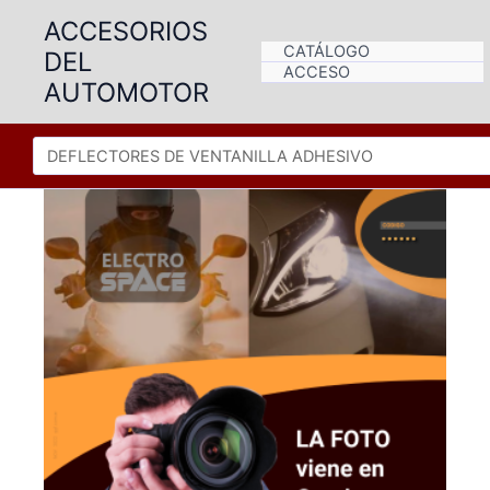
Ir
ACCESORIOS
al
CATÁLOGO
DEL
contenido
ACCESO
AUTOMOTOR