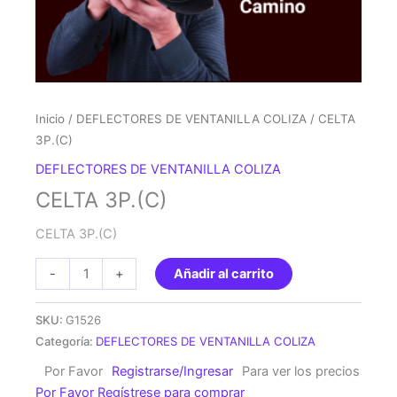
Inicio
/
DEFLECTORES DE VENTANILLA COLIZA
/ CELTA
3P.(C)
DEFLECTORES DE VENTANILLA COLIZA
CELTA 3P.(C)
CELTA 3P.(C)
CELTA
-
+
Añadir al carrito
3P.
(C)
SKU:
G1526
cantidad
Categoría:
DEFLECTORES DE VENTANILLA COLIZA
Por Favor
Registrarse/Ingresar
Para ver los precios
Por Favor Regístrese para comprar