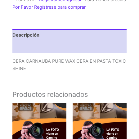
CERA
Por Favor Regístrese para comprar
EN
PASTA
TOXIC
SHINE
Descripción
cantidad
Valoraciones (0)
CERA CARNAUBA PURE WAX CERA EN PASTA TOXIC
SHINE
Productos relacionados