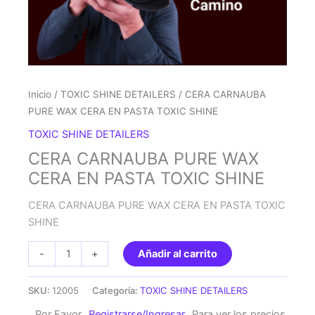
Inicio
/
TOXIC SHINE DETAILERS
/ CERA CARNAUBA
PURE WAX CERA EN PASTA TOXIC SHINE
TOXIC SHINE DETAILERS
CERA CARNAUBA PURE WAX
CERA EN PASTA TOXIC SHINE
CERA CARNAUBA PURE WAX CERA EN PASTA TOXIC
SHINE
CERA
-
+
Añadir al carrito
CARNAUBA
PURE
SKU:
12005
Categoría:
TOXIC SHINE DETAILERS
WAX
Por Favor
Registrarse/Ingresar
Para ver los precios