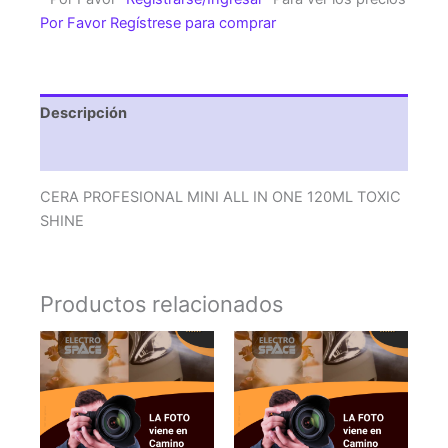
IN
Por Favor Regístrese para comprar
ONE
120ML
TOXIC
SHINE
Descripción
cantidad
Valoraciones (0)
CERA PROFESIONAL MINI ALL IN ONE 120ML TOXIC
SHINE
Productos relacionados