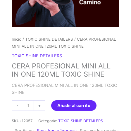
Inicio
/
TOXIC SHINE DETAILERS
/ CERA PROFESIONAL
MINI ALL IN ONE 120ML TOXIC SHINE
TOXIC SHINE DETAILERS
CERA PROFESIONAL MINI ALL
IN ONE 120ML TOXIC SHINE
CERA PROFESIONAL MINI ALL IN ONE 120ML TOXIC
SHINE
CERA
-
+
Añadir al carrito
PROFESIONAL
MINI
SKU:
12057
Categoría:
TOXIC SHINE DETAILERS
ALL
Por Favor
Registrarse/Ingresar
Para ver los precios