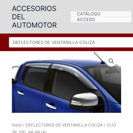
Ir
ACCESORIOS
al
CATÁLOGO
DEL
contenido
ACCESO
AUTOMOTOR
Inicio
/
DEFLECTORES DE VENTANILLA COLIZA
/ CLIO
2P. DEL 94-99 (A)