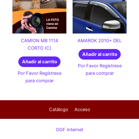
CAMION MB 1114
AMAROK 2010+ DEL
CORTO (C)
Añadir al carrito
Añadir al carrito
Por Favor Regístrese
Por Favor Regístrese
para comprar
para comprar
Catálogo
Acceso
GGF Internet