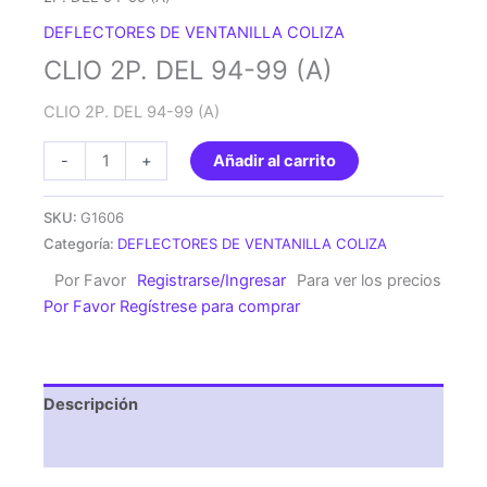
DEFLECTORES DE VENTANILLA COLIZA
CLIO 2P. DEL 94-99 (A)
CLIO 2P. DEL 94-99 (A)
CLIO
-
+
Añadir al carrito
2P.
DEL
SKU:
G1606
94-
Categoría:
DEFLECTORES DE VENTANILLA COLIZA
99
Por Favor
Registrarse/Ingresar
Para ver los precios
(A)
Por Favor Regístrese para comprar
cantidad
Descripción
Valoraciones (0)