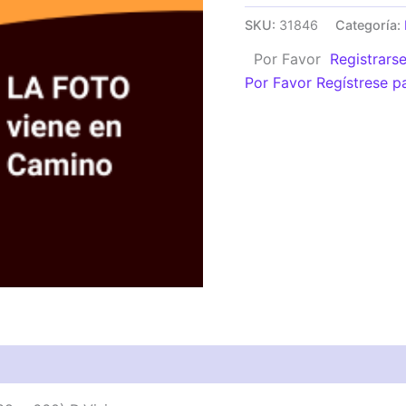
AUTOBUS
SKU:
31846
Categoría:
-
Por Favor
Registrars
Larga
Por Favor Regístrese p
distancia
(638
x
660)
D.Vision.
cantidad