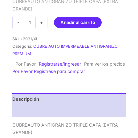
CUBREAUTO ANTIGRANIZO TRIPLE CAPA (EXTRA
GRANDE)
CUBREAUTO
-
+
Añadir al carrito
ANTIGRANIZO
TRIPLE
SKU:
2031/XL
CAPA
Categoría:
CUBRE AUTO IMPERMEABLE ANTIGRANIZO
(EXTRA
PREMIUM
GRANDE)
Por Favor
Registrarse/Ingresar
Para ver los precios
cantidad
Por Favor Regístrese para comprar
Descripción
Valoraciones (0)
CUBREAUTO ANTIGRANIZO TRIPLE CAPA (EXTRA
GRANDE)