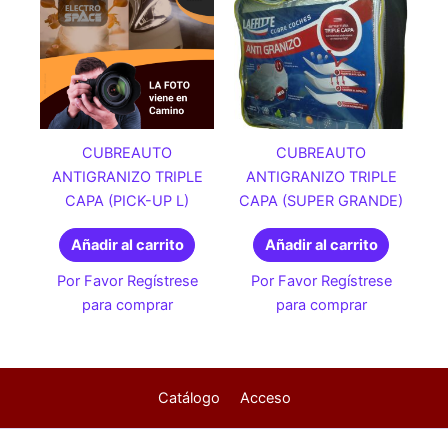
CUBREAUTO
CUBREAUTO
ANTIGRANIZO TRIPLE
ANTIGRANIZO TRIPLE
CAPA (PICK-UP L)
CAPA (SUPER GRANDE)
Añadir al carrito
Añadir al carrito
Por Favor Regístrese
Por Favor Regístrese
para comprar
para comprar
Catálogo
Acceso