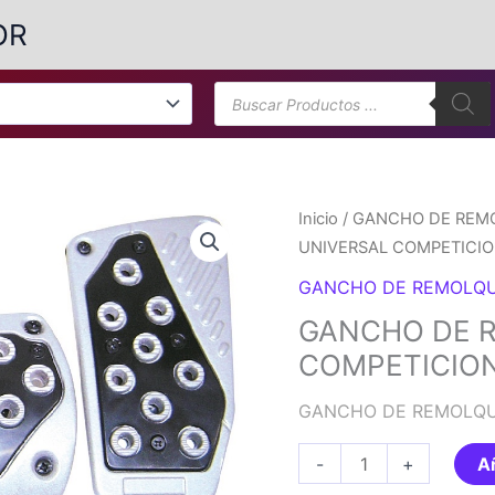
OR
Búsqueda
de
productos
Inicio
/
GANCHO DE REM
UNIVERSAL COMPETICI
GANCHO DE REMOLQU
GANCHO DE 
COMPETICIO
GANCHO DE REMOLQU
GANCHO
-
+
Añ
DE