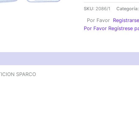
REMOLQUE
SKU:
2086/1
Categoría
UNIVERSAL
Por Favor
Registrars
COMPETICION
Por Favor Regístrese p
SPARCO
cantidad
ICION SPARCO