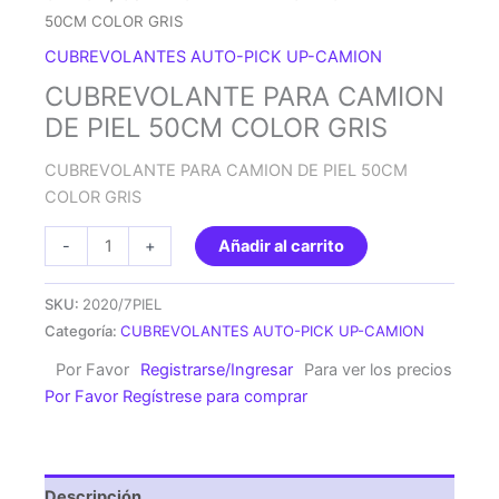
50CM COLOR GRIS
CUBREVOLANTES AUTO-PICK UP-CAMION
CUBREVOLANTE PARA CAMION
DE PIEL 50CM COLOR GRIS
CUBREVOLANTE PARA CAMION DE PIEL 50CM
COLOR GRIS
CUBREVOLANTE
-
+
Añadir al carrito
PARA
CAMION
SKU:
2020/7PIEL
DE
Categoría:
CUBREVOLANTES AUTO-PICK UP-CAMION
PIEL
Por Favor
Registrarse/Ingresar
Para ver los precios
50CM
Por Favor Regístrese para comprar
COLOR
GRIS
cantidad
Descripción