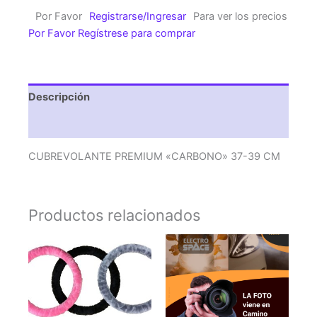
39
Por Favor
Registrarse/Ingresar
Para ver los precios
CM
Por Favor Regístrese para comprar
cantidad
Descripción
Valoraciones (0)
CUBREVOLANTE PREMIUM «CARBONO» 37-39 CM
Productos relacionados