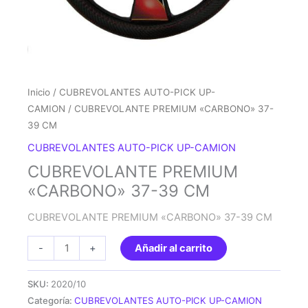
Inicio
/
CUBREVOLANTES AUTO-PICK UP-
CAMION
/ CUBREVOLANTE PREMIUM «CARBONO» 37-
39 CM
CUBREVOLANTES AUTO-PICK UP-CAMION
CUBREVOLANTE PREMIUM
«CARBONO» 37-39 CM
CUBREVOLANTE PREMIUM «CARBONO» 37-39 CM
CUBREVOLANTE
-
+
Añadir al carrito
PREMIUM
"CARBONO"
SKU:
2020/10
37-
Categoría:
CUBREVOLANTES AUTO-PICK UP-CAMION