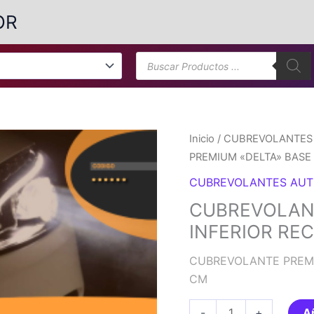
OR
Búsqueda
de
productos
Inicio
/
CUBREVOLANTES 
PREMIUM «DELTA» BASE 
CUBREVOLANTES AUT
CUBREVOLANT
INFERIOR RE
CUBREVOLANTE PREMI
CM
CUBREVOLANTE
-
+
Añ