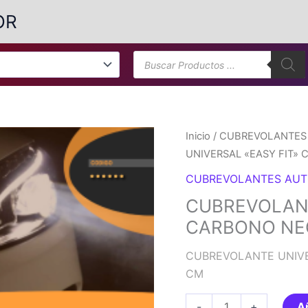
OR
Búsqueda
de
productos
Inicio
/
CUBREVOLANTES 
UNIVERSAL «EASY FIT»
CUBREVOLANTES AUT
CUBREVOLANT
CARBONO NE
CUBREVOLANTE UNIVE
CM
CUBREVOLANTE
-
+
Añ