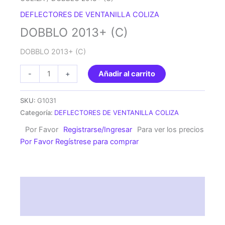
DEFLECTORES DE VENTANILLA COLIZA
DOBBLO 2013+ (C)
DOBBLO 2013+ (C)
DOBBLO
-
+
Añadir al carrito
2013+
(C)
SKU:
G1031
cantidad
Categoría:
DEFLECTORES DE VENTANILLA COLIZA
Por Favor
Registrarse/Ingresar
Para ver los precios
Por Favor Regístrese para comprar
Descripción
Valoraciones (0)