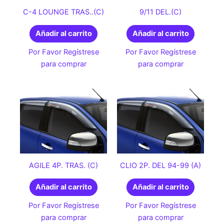
C-4 LOUNGE TRAS..(C)
9/11 DEL.(C)
Añadir al carrito
Añadir al carrito
Por Favor Regístrese
Por Favor Regístrese
para comprar
para comprar
AGILE 4P. TRAS. (C)
CLIO 2P. DEL 94-99 (A)
Añadir al carrito
Añadir al carrito
Por Favor Regístrese
Por Favor Regístrese
para comprar
para comprar