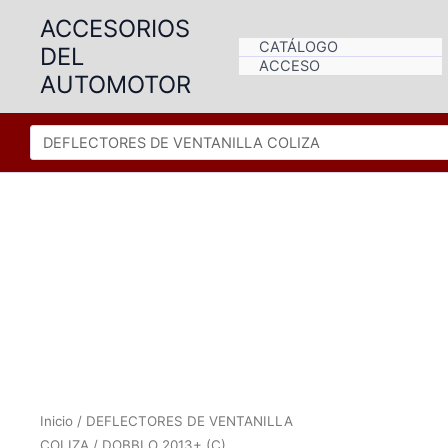
Ir
ACCESORIOS
al
CATÁLOGO
DEL
contenido
ACCESO
AUTOMOTOR
Inicio
/
DEFLECTORES DE VENTANILLA
COLIZA
/ DOBBLO 2013+ (C)