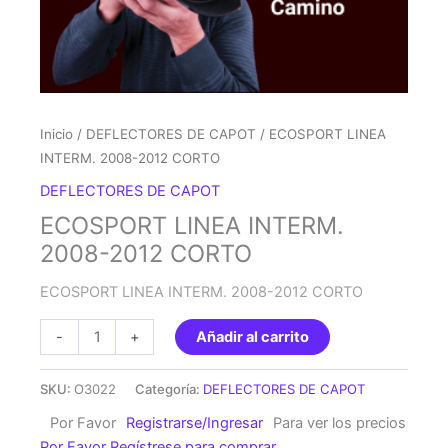
Inicio
/
DEFLECTORES DE CAPOT
/ ECOSPORT LINEA
INTERM. 2008-2012 CORTO
DEFLECTORES DE CAPOT
ECOSPORT LINEA INTERM.
2008-2012 CORTO
ECOSPORT LINEA INTERM. 2008-2012 CORTO
ECOSPORT
-
+
Añadir al carrito
LINEA
INTERM.
SKU:
O3022
Categoría:
DEFLECTORES DE CAPOT
2008-
Por Favor
Registrarse/Ingresar
Para ver los precios
2012
Por Favor Regístrese para comprar