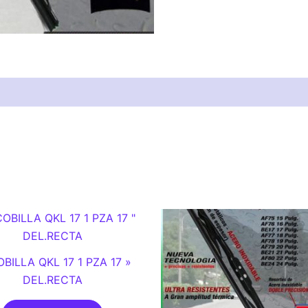
BILLA QKL 17 1 PZA 17 »
DEL.RECTA