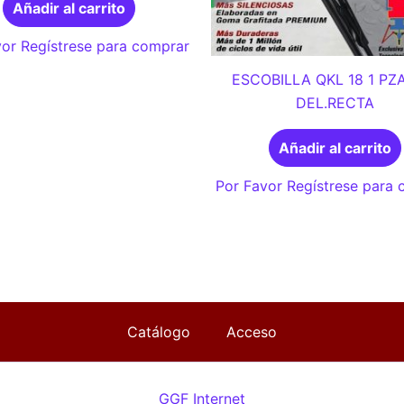
Añadir al carrito
or Regístrese para comprar
ESCOBILLA QKL 18 1 PZA
DEL.RECTA
Añadir al carrito
Por Favor Regístrese para
Catálogo
Acceso
GGF Internet