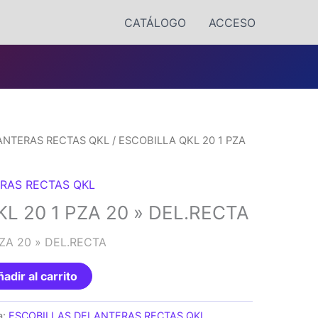
CATÁLOGO
ACCESO
ANTERAS RECTAS QKL
/ ESCOBILLA QKL 20 1 PZA
RAS RECTAS QKL
L 20 1 PZA 20 » DEL.RECTA
ZA 20 » DEL.RECTA
adir al carrito
a:
ESCOBILLAS DELANTERAS RECTAS QKL