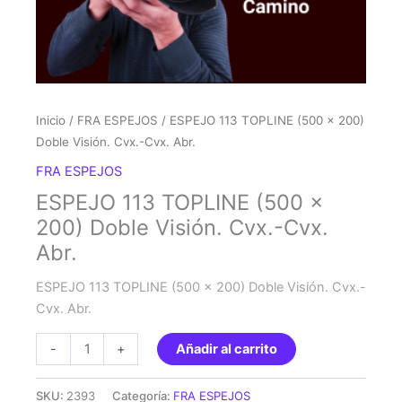
Inicio
/
FRA ESPEJOS
/ ESPEJO 113 TOPLINE (500 x 200)
Doble Visión. Cvx.-Cvx. Abr.
FRA ESPEJOS
ESPEJO 113 TOPLINE (500 x
200) Doble Visión. Cvx.-Cvx.
Abr.
ESPEJO 113 TOPLINE (500 x 200) Doble Visión. Cvx.-
Cvx. Abr.
ESPEJO
-
+
Añadir al carrito
113
TOPLINE
SKU:
2393
Categoría:
FRA ESPEJOS