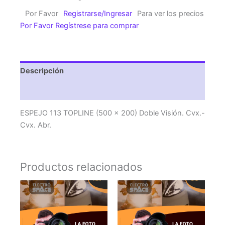
(500
Por Favor
Registrarse/Ingresar
Para ver los precios
x
Por Favor Regístrese para comprar
200)
Doble
Visión.
Cvx.-
Descripción
Cvx.
Abr.
Valoraciones (0)
cantidad
ESPEJO 113 TOPLINE (500 x 200) Doble Visión. Cvx.-
Cvx. Abr.
Productos relacionados