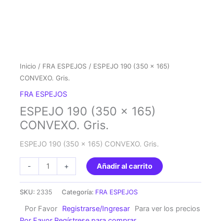
Inicio
/
FRA ESPEJOS
/ ESPEJO 190 (350 x 165)
CONVEXO. Gris.
FRA ESPEJOS
ESPEJO 190 (350 x 165)
CONVEXO. Gris.
ESPEJO 190 (350 x 165) CONVEXO. Gris.
ESPEJO
-
+
Añadir al carrito
190
(350
SKU:
2335
Categoría:
FRA ESPEJOS
x
Por Favor
Registrarse/Ingresar
Para ver los precios
165)
Por Favor Regístrese para comprar