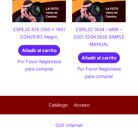
ESPEJO 619 (350 x 165)
ESPEJO 1634 – M96 –
CONVEXO. Negro.
2001 S20K3930 SIMPLE
MANUAL
Añadir al carrito
Añadir al carrito
Por Favor Regístrese
para comprar
Por Favor Regístrese
para comprar
Catálogo
Acceso
GGF Internet