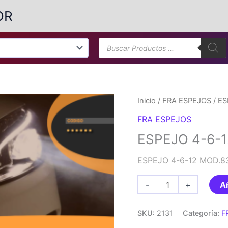
OR
Búsqueda
de
productos
Inicio
/
FRA ESPEJOS
/ ES
FRA ESPEJOS
ESPEJO 4-6-12
ESPEJO 4-6-12 MOD.83/
ESPEJO
-
+
Añ
4-
6-
SKU:
2131
Categoría:
F
12