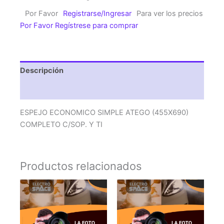
ATEGO
Por Favor
Registrarse/Ingresar
Para ver los precios
(455X690)
Por Favor Regístrese para comprar
COMPLETO
C/SOP.
Y
TI
Descripción
cantidad
Valoraciones (0)
ESPEJO ECONOMICO SIMPLE ATEGO (455X690)
COMPLETO C/SOP. Y TI
Productos relacionados