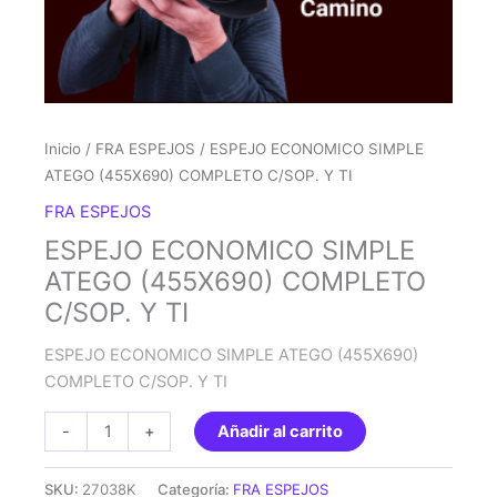
Inicio
/
FRA ESPEJOS
/ ESPEJO ECONOMICO SIMPLE
ATEGO (455X690) COMPLETO C/SOP. Y TI
FRA ESPEJOS
ESPEJO ECONOMICO SIMPLE
ATEGO (455X690) COMPLETO
C/SOP. Y TI
ESPEJO ECONOMICO SIMPLE ATEGO (455X690)
COMPLETO C/SOP. Y TI
ESPEJO
-
+
Añadir al carrito
ECONOMICO
SIMPLE
SKU:
27038K
Categoría:
FRA ESPEJOS