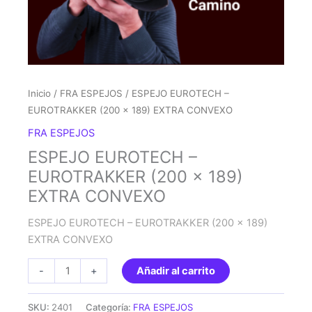
Inicio
/
FRA ESPEJOS
/ ESPEJO EUROTECH –
EUROTRAKKER (200 x 189) EXTRA CONVEXO
FRA ESPEJOS
ESPEJO EUROTECH –
EUROTRAKKER (200 x 189)
EXTRA CONVEXO
ESPEJO EUROTECH – EUROTRAKKER (200 x 189)
EXTRA CONVEXO
ESPEJO
-
+
Añadir al carrito
EUROTECH
-
SKU:
2401
Categoría:
FRA ESPEJOS