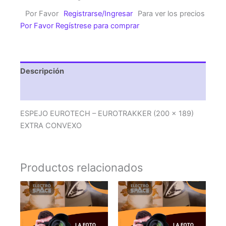
EUROTRAKKER
Por Favor
Registrarse/Ingresar
Para ver los precios
(200
Por Favor Regístrese para comprar
x
189)
EXTRA
CONVEXO
Descripción
cantidad
Valoraciones (0)
ESPEJO EUROTECH – EUROTRAKKER (200 x 189)
EXTRA CONVEXO
Productos relacionados