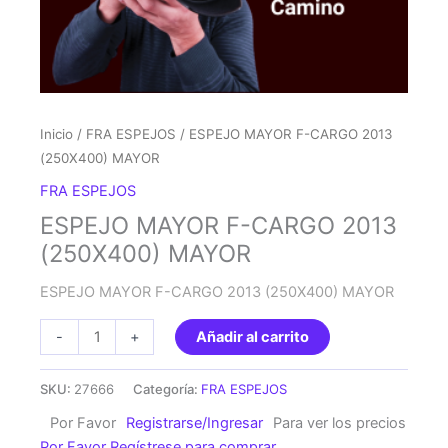
Inicio
/
FRA ESPEJOS
/ ESPEJO MAYOR F-CARGO 2013
(250X400) MAYOR
FRA ESPEJOS
ESPEJO MAYOR F-CARGO 2013
(250X400) MAYOR
ESPEJO MAYOR F-CARGO 2013 (250X400) MAYOR
ESPEJO
-
+
Añadir al carrito
MAYOR
F-
SKU:
27666
Categoría:
FRA ESPEJOS
CARGO
Por Favor
Registrarse/Ingresar
Para ver los precios
2013
Por Favor Regístrese para comprar