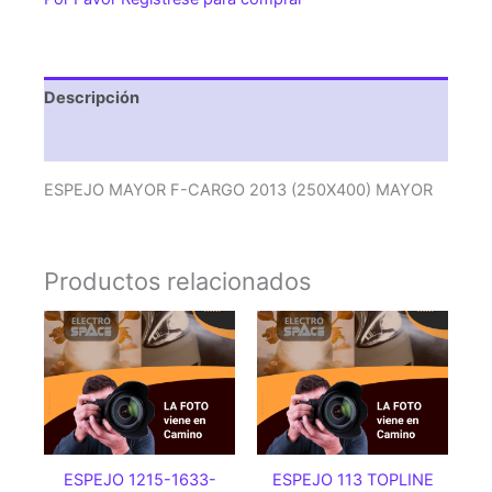
(250X400)
MAYOR
cantidad
Descripción
Valoraciones (0)
ESPEJO MAYOR F-CARGO 2013 (250X400) MAYOR
Productos relacionados
ESPEJO 1215-1633-
ESPEJO 113 TOPLINE