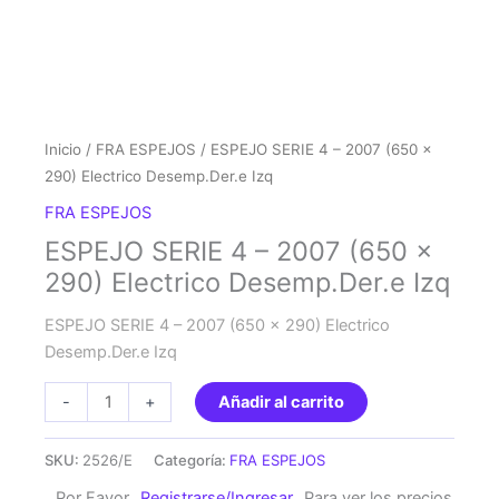
Inicio
/
FRA ESPEJOS
/ ESPEJO SERIE 4 – 2007 (650 x
290) Electrico Desemp.Der.e Izq
FRA ESPEJOS
ESPEJO SERIE 4 – 2007 (650 x
290) Electrico Desemp.Der.e Izq
ESPEJO SERIE 4 – 2007 (650 x 290) Electrico
Desemp.Der.e Izq
ESPEJO
-
+
Añadir al carrito
SERIE
4
SKU:
2526/E
Categoría:
FRA ESPEJOS
-
Por Favor
Registrarse/Ingresar
Para ver los precios