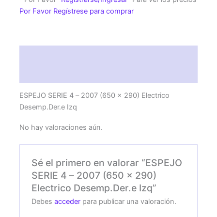
2007
Por Favor Regístrese para comprar
(650
x
290)
Electrico
Descripción
Desemp.Der.e
Izq
Valoraciones (0)
cantidad
ESPEJO SERIE 4 – 2007 (650 x 290) Electrico
Desemp.Der.e Izq
No hay valoraciones aún.
Sé el primero en valorar “ESPEJO
SERIE 4 – 2007 (650 x 290)
Electrico Desemp.Der.e Izq”
Debes
acceder
para publicar una valoración.