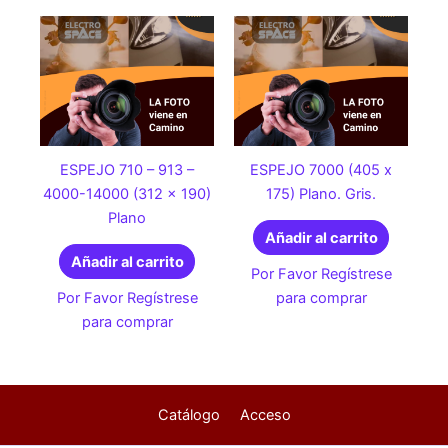
ESPEJO 710 – 913 –
ESPEJO 7000 (405 x
4000-14000 (312 x 190)
175) Plano. Gris.
Plano
Añadir al carrito
Añadir al carrito
Por Favor Regístrese
Por Favor Regístrese
para comprar
para comprar
Catálogo
Acceso