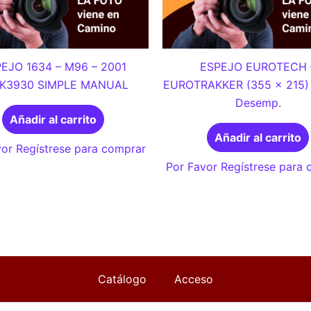
EJO 1634 – M96 – 2001
ESPEJO EUROTECH 
K3930 SIMPLE MANUAL
EUROTRAKKER (355 x 215) 
Desemp.
Añadir al carrito
Añadir al carrito
or Regístrese para comprar
Por Favor Regístrese para
Catálogo
Acceso