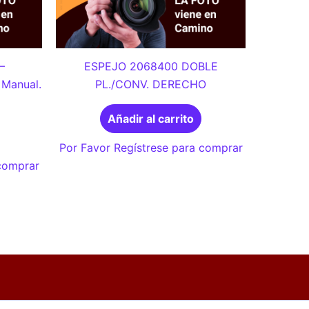
–
ESPEJO 2068400 DOBLE
Manual.
PL./CONV. DERECHO
Añadir al carrito
Por Favor Regístrese para comprar
 comprar