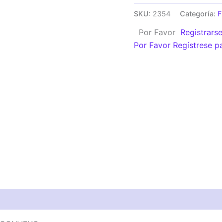
CAMION
SKU:
2354
Categoría:
-
Por Favor
Registrars
BUS
Por Favor Regístrese p
(310
x
207)
CONVEXO
cantidad