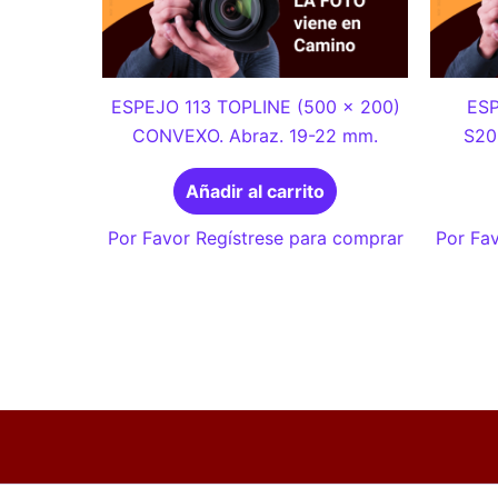
ESPEJO 113 TOPLINE (500 x 200)
ESP
CONVEXO. Abraz. 19-22 mm.
S20
Añadir al carrito
Por Favor Regístrese para comprar
Por Fav