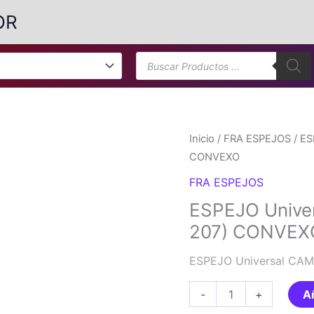
OR
Búsqueda
de
productos
Inicio
/
FRA ESPEJOS
/ ES
CONVEXO
FRA ESPEJOS
ESPEJO Unive
207) CONVEX
ESPEJO Universal CAM
ESPEJO
-
+
Añ
Universal