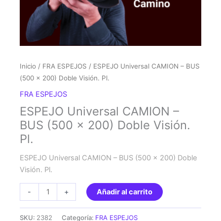
Inicio
/
FRA ESPEJOS
/ ESPEJO Universal CAMION – BUS
(500 x 200) Doble Visión. Pl.
FRA ESPEJOS
ESPEJO Universal CAMION –
BUS (500 x 200) Doble Visión.
Pl.
ESPEJO Universal CAMION – BUS (500 x 200) Doble
Visión. Pl.
ESPEJO
-
+
Añadir al carrito
Universal
CAMION
SKU:
2382
Categoría:
FRA ESPEJOS