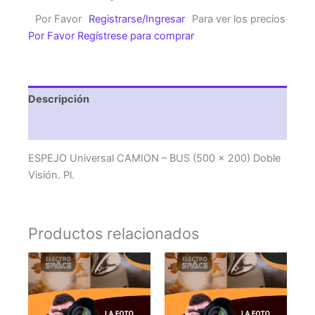
-
Por Favor
Registrarse/Ingresar
Para ver los precios
BUS
Por Favor Regístrese para comprar
(500
x
200)
Doble
Descripción
Visión.
Pl.
Valoraciones (0)
cantidad
ESPEJO Universal CAMION – BUS (500 x 200) Doble
Visión. Pl.
Productos relacionados