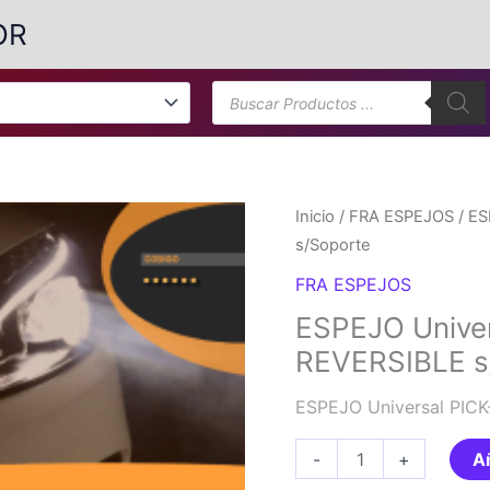
OR
Búsqueda
de
productos
Inicio
/
FRA ESPEJOS
/ ES
s/Soporte
FRA ESPEJOS
ESPEJO Univer
REVERSIBLE s
ESPEJO Universal PICK
ESPEJO
-
+
Añ
Universal