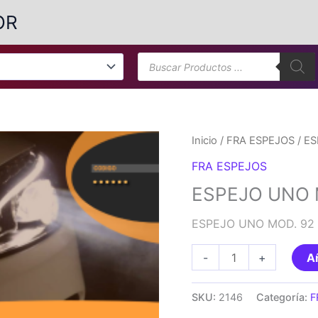
OR
Búsqueda
de
productos
Inicio
/
FRA ESPEJOS
/ ES
FRA ESPEJOS
ESPEJO UNO MO
ESPEJO UNO MOD. 92 + 
ESPEJO
-
+
Añ
UNO
MOD.
SKU:
2146
Categoría:
F
92