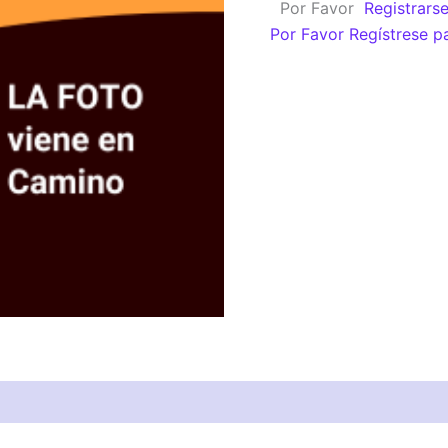
Por Favor
Registrars
+
Por Favor Regístrese p
Der.
e
Izq.
cantidad