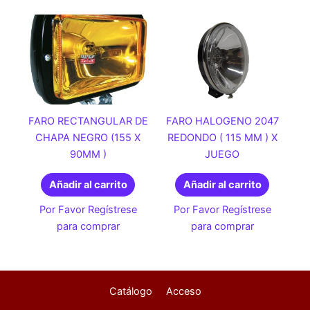
FARO RECTANGULAR DE
FARO HALOGENO 2047
CHAPA NEGRO (155 X
REDONDO ( 115 MM ) X
90MM )
JUEGO
Añadir al carrito
Añadir al carrito
Por Favor Regístrese
Por Favor Regístrese
para comprar
para comprar
Catálogo
Acceso