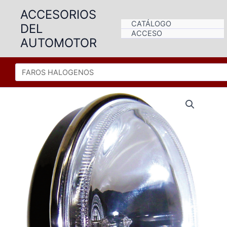
Ir
ACCESORIOS
al
CATÁLOGO
DEL
contenido
ACCESO
AUTOMOTOR