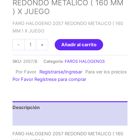
REDONDO METALICO ( 160 MM
) X JUEGO
FARO HALOGENO 2057 REDONDO METALICO ( 160
MM ) X JUEGO
FARO
-
+
Añadir al carrito
HALOGENO
2057
SKU:
2057/B
Categoría:
FAROS HALOGENOS
REDONDO
Por Favor
Registrarse/Ingresar
Para ver los precios
METALICO
Por Favor Regístrese para comprar
(
160
MM
)
Descripción
X
JUEGO
Valoraciones (0)
cantidad
FARO HALOGENO 2057 REDONDO METALICO ( 160