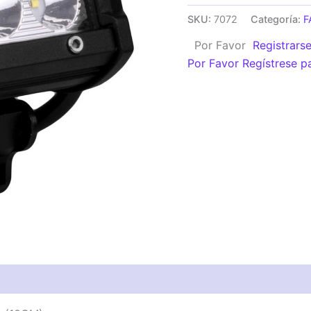
18
SKU:
7072
Categoría:
F
W
Por Favor
Registrars
12-
Por Favor Regístrese p
24V
6
LED
ALTA
POTENCIA
(10CM)
cantidad