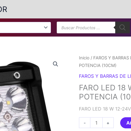
OR
Búsqueda
de
productos
Inicio
/
FAROS Y BARRAS 
POTENCIA (10CM)
FAROS Y BARRAS DE 
FARO LED 18 
POTENCIA (1
FARO LED 18 W 12-24
FARO
-
+
Añ
LED