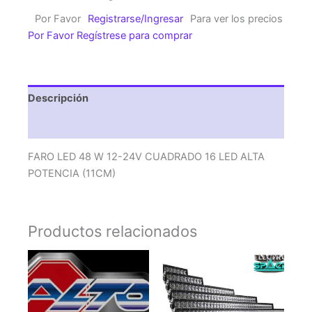
W
Por Favor
Registrarse/Ingresar
Para ver los precios
12-
Por Favor Regístrese para comprar
24V
CUADRADO
16
LED
Descripción
ALTA
POTENCIA
Valoraciones (0)
(11CM)
cantidad
FARO LED 48 W 12-24V CUADRADO 16 LED ALTA
POTENCIA (11CM)
Productos relacionados