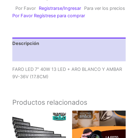
40W
Por Favor
Registrarse/Ingresar
Para ver los precios
13
Por Favor Regístrese para comprar
LED
+
ARO
BLANCO
Descripción
Y
AMBAR
Valoraciones (0)
9V-
36V
FARO LED 7″ 40W 13 LED + ARO BLANCO Y AMBAR
(17.8CM)
9V-36V (17.8CM)
cantidad
Productos relacionados