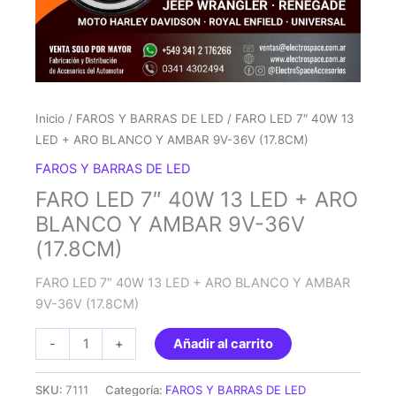
Inicio
/
FAROS Y BARRAS DE LED
/ FARO LED 7″ 40W 13
LED + ARO BLANCO Y AMBAR 9V-36V (17.8CM)
FAROS Y BARRAS DE LED
FARO LED 7″ 40W 13 LED + ARO
BLANCO Y AMBAR 9V-36V
(17.8CM)
FARO LED 7″ 40W 13 LED + ARO BLANCO Y AMBAR
9V-36V (17.8CM)
FARO
-
+
Añadir al carrito
LED
7"
SKU:
7111
Categoría:
FAROS Y BARRAS DE LED