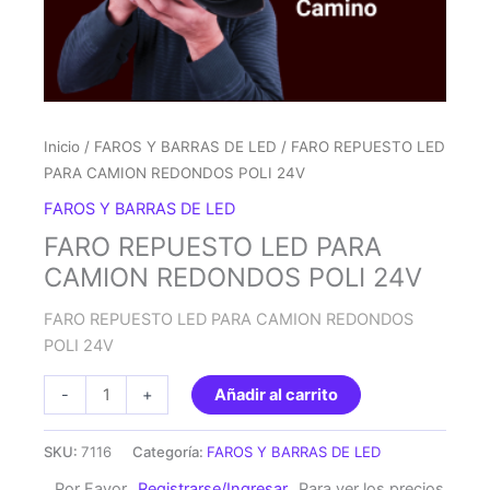
Inicio
/
FAROS Y BARRAS DE LED
/ FARO REPUESTO LED
PARA CAMION REDONDOS POLI 24V
FAROS Y BARRAS DE LED
FARO REPUESTO LED PARA
CAMION REDONDOS POLI 24V
FARO REPUESTO LED PARA CAMION REDONDOS
POLI 24V
FARO
-
+
Añadir al carrito
REPUESTO
LED
SKU:
7116
Categoría:
FAROS Y BARRAS DE LED
PARA
Por Favor
Registrarse/Ingresar
Para ver los precios