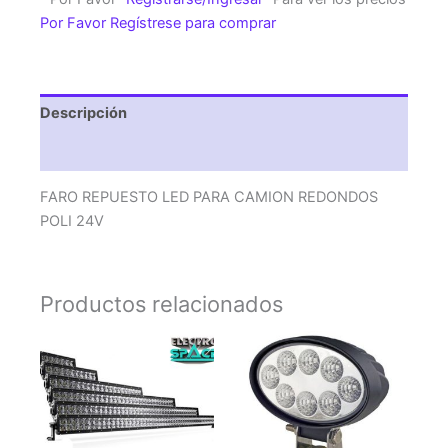
CAMION
Por Favor Regístrese para comprar
REDONDOS
POLI
24V
cantidad
Descripción
Valoraciones (0)
FARO REPUESTO LED PARA CAMION REDONDOS
POLI 24V
Productos relacionados