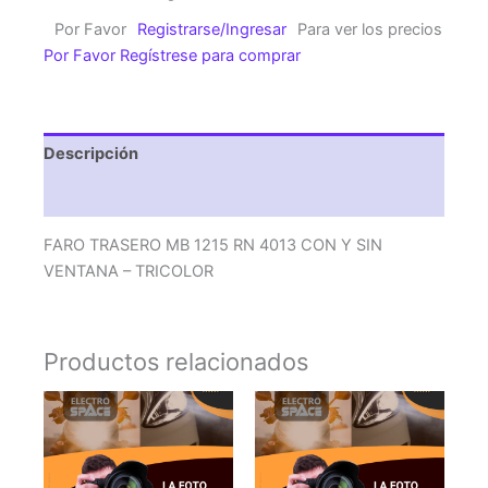
1215
Por Favor
Registrarse/Ingresar
Para ver los precios
RN
Por Favor Regístrese para comprar
4013
CON
Y
SIN
Descripción
VENTANA
-
Valoraciones (0)
TRICOLOR
cantidad
FARO TRASERO MB 1215 RN 4013 CON Y SIN
VENTANA – TRICOLOR
Productos relacionados