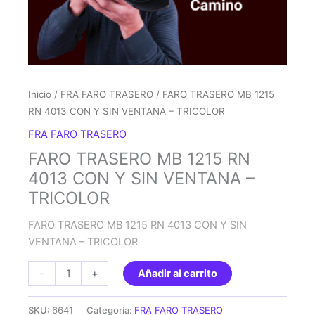
Inicio
/
FRA FARO TRASERO
/ FARO TRASERO MB 1215
RN 4013 CON Y SIN VENTANA – TRICOLOR
FRA FARO TRASERO
FARO TRASERO MB 1215 RN
4013 CON Y SIN VENTANA –
TRICOLOR
FARO TRASERO MB 1215 RN 4013 CON Y SIN
VENTANA – TRICOLOR
FARO
-
+
Añadir al carrito
TRASERO
MB
SKU:
6641
Categoría:
FRA FARO TRASERO